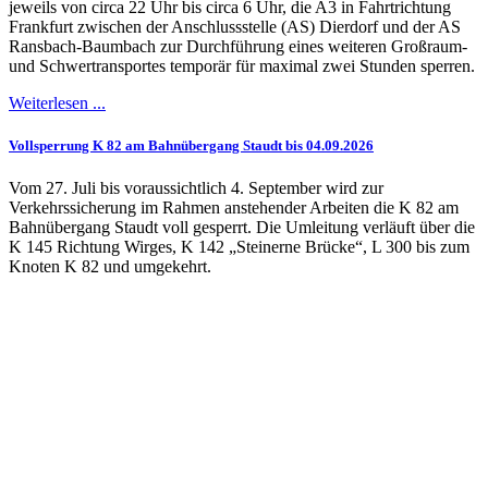
jeweils von circa 22 Uhr bis circa 6 Uhr, die A3 in Fahrtrichtung
Frankfurt zwischen der Anschlussstelle (AS) Dierdorf und der AS
Ransbach-Baumbach zur Durchführung eines weiteren Großraum-
und Schwertransportes temporär für maximal zwei Stunden sperren.
Weiterlesen ...
Vollsperrung K 82 am Bahnübergang Staudt bis 04.09.2026
Vom 27. Juli bis voraussichtlich 4. September wird zur
Verkehrssicherung im Rahmen anstehender Arbeiten die K 82 am
Bahnübergang Staudt voll gesperrt. Die Umleitung verläuft über die
K 145 Richtung Wirges, K 142 „Steinerne Brücke“, L 300 bis zum
Knoten K 82 und umgekehrt.