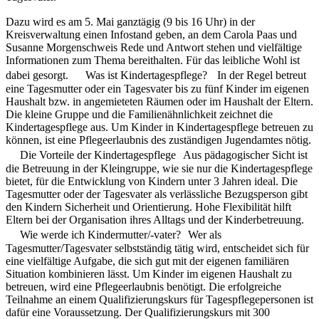
Dazu wird es am 5. Mai ganztägig (9 bis 16 Uhr) in der
Kreisverwaltung einen Infostand geben, an dem Carola Paas und
Susanne Morgenschweis Rede und Antwort stehen und vielfältige
Informationen zum Thema bereithalten. Für das leibliche Wohl ist
dabei gesorgt. Was ist Kindertagespflege? In der Regel betreut
eine Tagesmutter oder ein Tagesvater bis zu fünf Kinder im eigenen
Haushalt bzw. in angemieteten Räumen oder im Haushalt der Eltern.
Die kleine Gruppe und die Familienähnlichkeit zeichnet die
Kindertagespflege aus. Um Kinder in Kindertagespflege betreuen zu
können, ist eine Pflegeerlaubnis des zuständigen Jugendamtes nötig.
Die Vorteile der Kindertagespflege Aus pädagogischer Sicht ist
die Betreuung in der Kleingruppe, wie sie nur die Kindertagespflege
bietet, für die Entwicklung von Kindern unter 3 Jahren ideal. Die
Tagesmutter oder der Tagesvater als verlässliche Bezugsperson gibt
den Kindern Sicherheit und Orientierung. Hohe Flexibilität hilft
Eltern bei der Organisation ihres Alltags und der Kinderbetreuung.
Wie werde ich Kindermutter/-vater? Wer als
Tagesmutter/Tagesvater selbstständig tätig wird, entscheidet sich für
eine vielfältige Aufgabe, die sich gut mit der eigenen familiären
Situation kombinieren lässt. Um Kinder im eigenen Haushalt zu
betreuen, wird eine Pflegeerlaubnis benötigt. Die erfolgreiche
Teilnahme an einem Qualifizierungskurs für Tagespflegepersonen ist
dafür eine Voraussetzung. Der Qualifizierungskurs mit 300