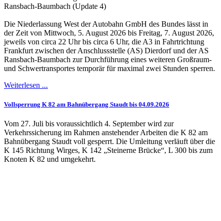
Ransbach-Baumbach (Update 4)
Die Niederlassung West der Autobahn GmbH des Bundes lässt in
der Zeit von Mittwoch, 5. August 2026 bis Freitag, 7. August 2026,
jeweils von circa 22 Uhr bis circa 6 Uhr, die A3 in Fahrtrichtung
Frankfurt zwischen der Anschlussstelle (AS) Dierdorf und der AS
Ransbach-Baumbach zur Durchführung eines weiteren Großraum-
und Schwertransportes temporär für maximal zwei Stunden sperren.
Weiterlesen ...
Vollsperrung K 82 am Bahnübergang Staudt bis 04.09.2026
Vom 27. Juli bis voraussichtlich 4. September wird zur
Verkehrssicherung im Rahmen anstehender Arbeiten die K 82 am
Bahnübergang Staudt voll gesperrt. Die Umleitung verläuft über die
K 145 Richtung Wirges, K 142 „Steinerne Brücke“, L 300 bis zum
Knoten K 82 und umgekehrt.