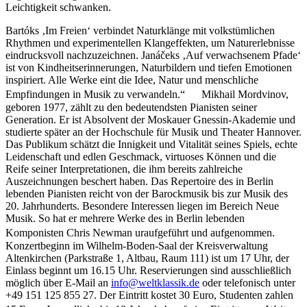
Leichtigkeit schwanken.
Bartóks ‚Im Freien‘ verbindet Naturklänge mit volkstümlichen
Rhythmen und experimentellen Klangeffekten, um Naturerlebnisse
eindrucksvoll nachzuzeichnen. Janáčeks ‚Auf verwachsenem Pfade‘
ist von Kindheitserinnerungen, Naturbildern und tiefen Emotionen
inspiriert. Alle Werke eint die Idee, Natur und menschliche
Empfindungen in Musik zu verwandeln.“ Mikhail Mordvinov,
geboren 1977, zählt zu den bedeutendsten Pianisten seiner
Generation. Er ist Absolvent der Moskauer Gnessin-Akademie und
studierte später an der Hochschule für Musik und Theater Hannover.
Das Publikum schätzt die Innigkeit und Vitalität seines Spiels, echte
Leidenschaft und edlen Geschmack, virtuoses Können und die
Reife seiner Interpretationen, die ihm bereits zahlreiche
Auszeichnungen beschert haben. Das Repertoire des in Berlin
lebenden Pianisten reicht von der Barockmusik bis zur Musik des
20. Jahrhunderts. Besondere Interessen liegen im Bereich Neue
Musik. So hat er mehrere Werke des in Berlin lebenden
Komponisten Chris Newman uraufgeführt und aufgenommen.
Konzertbeginn im Wilhelm-Boden-Saal der Kreisverwaltung
Altenkirchen (Parkstraße 1, Altbau, Raum 111) ist um 17 Uhr, der
Einlass beginnt um 16.15 Uhr. Reservierungen sind ausschließlich
möglich über E-Mail an
info@weltklassik.de
oder telefonisch unter
+49 151 125 855 27. Der Eintritt kostet 30 Euro, Studenten zahlen