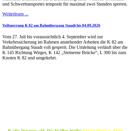
und Schwertransportes temporär für maximal zwei Stunden sperren.
Weiterlesen ...
Vollsperrung K 82 am Bahnübergang Staudt bis 04.09.2026
Vom 27. Juli bis voraussichtlich 4. September wird zur
Verkehrssicherung im Rahmen anstehender Arbeiten die K 82 am
Bahnübergang Staudt voll gesperrt. Die Umleitung verläuft über die
K 145 Richtung Wirges, K 142 „Steinerne Brücke“, L 300 bis zum
Knoten K 82 und umgekehrt.
Radio Westerwald. Die Wäller Welle!
Meine Heimat. Mein