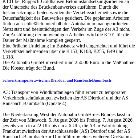
K101 bei Ruppach-Goldhausen Betoninstandsetzungsarbeiten an
der Unterseite des Brückenbauwerkes ausführen. Durch die
Instandsetzungsarbeiten werden die Verkehrssicherheit sowie die
Dauerhaftigkeit des Bauwerkes gesichert. Die geplanten Arbeiten
finden ausschließlich unterhalb der Autobahn im nachgeordneten
Netzt statt und beeinträchtigen den Verkehr im Zuge der A3 nicht.
Zur Ausführung der notwendigen Arbeiten wird die K101 für die
Dauer der Maßnahme komplett gesperrt.
Eine örtliche Umleitung im Basisnetz wird eingerichtet und führt die
Verkehrsteilnehmenden über die K153, K103, B255, B49 und
L318.
Die Autobahn GmbH investiert rund 250.00 Euro in die Maßnahme.
Die Kosten trägt der Bund.
Schwertransporte zwischen Dierdorf und Ransbach-Baumbach
A3: Transport von Windkraftanlagen führt erneut zu temporären
Verkehrseinschränkungen zwischen der AS Dierdorf und der AS
Ransbach-Baumbach (Update 4)
Die Niederlassung West der Autobahn GmbH des Bundes lässt in
der Zeit von Mittwoch, 5. August 2026 bis Freitag, 7. August 2026,
jeweils von circa 22 Uhr bis circa 6 Uhr, die A3 in Fahrtrichtung
Frankfurt zwischen der Anschlussstelle (AS) Dierdorf und der AS
Ransbach-Baumbach zur Durchführung eines weiteren Großraum-