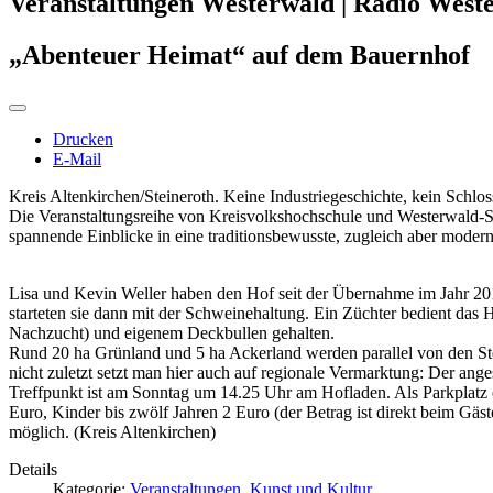
Veranstaltungen Westerwald | Radio West
„Abenteuer Heimat“ auf dem Bauernhof
Drucken
E-Mail
Kreis Altenkirchen/Steineroth. Keine Industriegeschichte, kein Schl
Die Veranstaltungsreihe von Kreisvolkshochschule und Westerwald-Sie
spannende Einblicke in eine traditionsbewusste, zugleich aber modern
Lisa und Kevin Weller haben den Hof seit der Übernahme im Jahr 201
starteten sie dann mit der Schweinehaltung. Ein Züchter bedient das
Nachzucht) und eigenem Deckbullen gehalten.
Rund 20 ha Grünland und 5 ha Ackerland werden parallel von den Stei
nicht zuletzt setzt man hier auch auf regionale Vermarktung: Der an
Treffpunkt ist am Sonntag um 14.25 Uhr am Hofladen. Als Parkplatz e
Euro, Kinder bis zwölf Jahren 2 Euro (der Betrag ist direkt beim G
möglich. (Kreis Altenkirchen)
Details
Kategorie:
Veranstaltungen, Kunst und Kultur