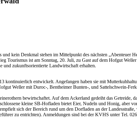
erwald
oss und kein Denkmal stehen im Mittelpunkt des nächsten „Abenteuer He
g Tourismus ist am Sonntag, 20. Juli, zu Gast auf dem Hofgut Weller 
e und zukunftsorientierte Landwirtschaft erhalten.
3 kontinuierlich entwickelt. Angefangen haben sie mit Mutterkuhhaltu
 Hofgut Weller mit Duroc-, Bentheimer Bunten-, und Sattelschwein-Fer
nerothern bewirtschaftet. Auf dem Ackerland gedeiht das Getreide, das
geschlossene kleine SB-Hofladen bietet Eier, Nudeln und Honig, aber v
mpfielt sich der Bereich rund um den Dorfladen an der Landesstraße, 
ästeführer zu entrichten). Anmeldungen sind bei der KVHS unter Tel.