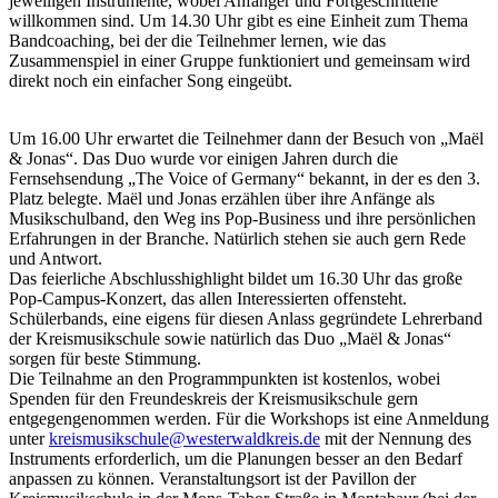
jeweiligen Instrumente, wobei Anfänger und Fortgeschrittene
willkommen sind. Um 14.30 Uhr gibt es eine Einheit zum Thema
Bandcoaching, bei der die Teilnehmer lernen, wie das
Zusammenspiel in einer Gruppe funktioniert und gemeinsam wird
direkt noch ein einfacher Song eingeübt.
Um 16.00 Uhr erwartet die Teilnehmer dann der Besuch von „Maël
& Jonas“. Das Duo wurde vor einigen Jahren durch die
Fernsehsendung „The Voice of Germany“ bekannt, in der es den 3.
Platz belegte. Maël und Jonas erzählen über ihre Anfänge als
Musikschulband, den Weg ins Pop-Business und ihre persönlichen
Erfahrungen in der Branche. Natürlich stehen sie auch gern Rede
und Antwort.
Das feierliche Abschlusshighlight bildet um 16.30 Uhr das große
Pop-Campus-Konzert, das allen Interessierten offensteht.
Schülerbands, eine eigens für diesen Anlass gegründete Lehrerband
der Kreismusikschule sowie natürlich das Duo „Maël & Jonas“
sorgen für beste Stimmung.
Die Teilnahme an den Programmpunkten ist kostenlos, wobei
Spenden für den Freundeskreis der Kreismusikschule gern
entgegengenommen werden. Für die Workshops ist eine Anmeldung
unter
kreismusikschule@westerwaldkreis.de
mit der Nennung des
Instruments erforderlich, um die Planungen besser an den Bedarf
anpassen zu können. Veranstaltungsort ist der Pavillon der