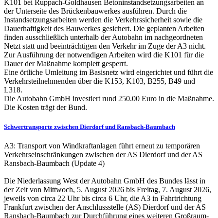
K101 bei Ruppach-Goldhausen Betoninstandsetzungsarbeiten an
der Unterseite des Brückenbauwerkes ausführen. Durch die
Instandsetzungsarbeiten werden die Verkehrssicherheit sowie die
Dauerhaftigkeit des Bauwerkes gesichert. Die geplanten Arbeiten
finden ausschließlich unterhalb der Autobahn im nachgeordneten
Netzt statt und beeinträchtigen den Verkehr im Zuge der A3 nicht.
Zur Ausführung der notwendigen Arbeiten wird die K101 für die
Dauer der Maßnahme komplett gesperrt.
Eine örtliche Umleitung im Basisnetz wird eingerichtet und führt die
Verkehrsteilnehmenden über die K153, K103, B255, B49 und
L318.
Die Autobahn GmbH investiert rund 250.00 Euro in die Maßnahme.
Die Kosten trägt der Bund.
Schwertransporte zwischen Dierdorf und Ransbach-Baumbach
A3: Transport von Windkraftanlagen führt erneut zu temporären
Verkehrseinschränkungen zwischen der AS Dierdorf und der AS
Ransbach-Baumbach (Update 4)
Die Niederlassung West der Autobahn GmbH des Bundes lässt in
der Zeit von Mittwoch, 5. August 2026 bis Freitag, 7. August 2026,
jeweils von circa 22 Uhr bis circa 6 Uhr, die A3 in Fahrtrichtung
Frankfurt zwischen der Anschlussstelle (AS) Dierdorf und der AS
Ransbach-Baumbach zur Durchführung eines weiteren Großraum-