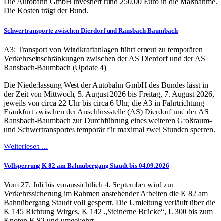
Die Autobahn GmbH investiert rund 250.00 Euro in die Maßnahme.
Die Kosten trägt der Bund.
Schwertransporte zwischen Dierdorf und Ransbach-Baumbach
A3: Transport von Windkraftanlagen führt erneut zu temporären
Verkehrseinschränkungen zwischen der AS Dierdorf und der AS
Ransbach-Baumbach (Update 4)
Die Niederlassung West der Autobahn GmbH des Bundes lässt in
der Zeit von Mittwoch, 5. August 2026 bis Freitag, 7. August 2026,
jeweils von circa 22 Uhr bis circa 6 Uhr, die A3 in Fahrtrichtung
Frankfurt zwischen der Anschlussstelle (AS) Dierdorf und der AS
Ransbach-Baumbach zur Durchführung eines weiteren Großraum-
und Schwertransportes temporär für maximal zwei Stunden sperren.
Weiterlesen ...
Vollsperrung K 82 am Bahnübergang Staudt bis 04.09.2026
Vom 27. Juli bis voraussichtlich 4. September wird zur
Verkehrssicherung im Rahmen anstehender Arbeiten die K 82 am
Bahnübergang Staudt voll gesperrt. Die Umleitung verläuft über die
K 145 Richtung Wirges, K 142 „Steinerne Brücke“, L 300 bis zum
Knoten K 82 und umgekehrt.