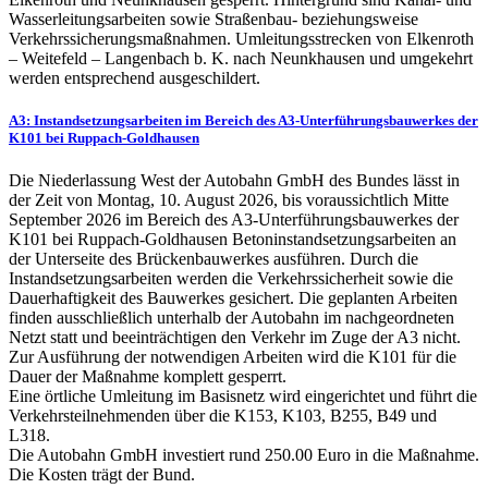
Wasserleitungsarbeiten sowie Straßenbau- beziehungsweise
Verkehrssicherungsmaßnahmen. Umleitungsstrecken von Elkenroth
– Weitefeld – Langenbach b. K. nach Neunkhausen und umgekehrt
werden entsprechend ausgeschildert.
A3: Instandsetzungsarbeiten im Bereich des A3-Unterführungsbauwerkes der
K101 bei Ruppach-Goldhausen
Die Niederlassung West der Autobahn GmbH des Bundes lässt in
der Zeit von Montag, 10. August 2026, bis voraussichtlich Mitte
September 2026 im Bereich des A3-Unterführungsbauwerkes der
K101 bei Ruppach-Goldhausen Betoninstandsetzungsarbeiten an
der Unterseite des Brückenbauwerkes ausführen. Durch die
Instandsetzungsarbeiten werden die Verkehrssicherheit sowie die
Dauerhaftigkeit des Bauwerkes gesichert. Die geplanten Arbeiten
finden ausschließlich unterhalb der Autobahn im nachgeordneten
Netzt statt und beeinträchtigen den Verkehr im Zuge der A3 nicht.
Zur Ausführung der notwendigen Arbeiten wird die K101 für die
Dauer der Maßnahme komplett gesperrt.
Eine örtliche Umleitung im Basisnetz wird eingerichtet und führt die
Verkehrsteilnehmenden über die K153, K103, B255, B49 und
L318.
Die Autobahn GmbH investiert rund 250.00 Euro in die Maßnahme.
Die Kosten trägt der Bund.