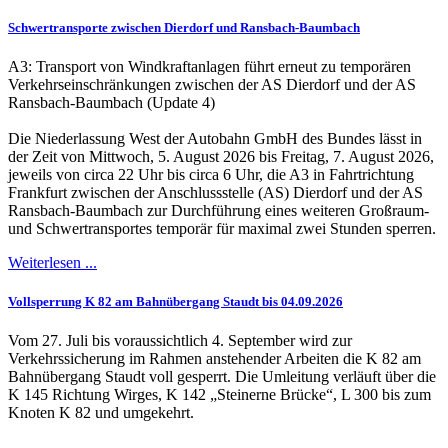
Schwertransporte zwischen Dierdorf und Ransbach-Baumbach
A3: Transport von Windkraftanlagen führt erneut zu temporären
Verkehrseinschränkungen zwischen der AS Dierdorf und der AS
Ransbach-Baumbach (Update 4)
Die Niederlassung West der Autobahn GmbH des Bundes lässt in
der Zeit von Mittwoch, 5. August 2026 bis Freitag, 7. August 2026,
jeweils von circa 22 Uhr bis circa 6 Uhr, die A3 in Fahrtrichtung
Frankfurt zwischen der Anschlussstelle (AS) Dierdorf und der AS
Ransbach-Baumbach zur Durchführung eines weiteren Großraum-
und Schwertransportes temporär für maximal zwei Stunden sperren.
Weiterlesen ...
Vollsperrung K 82 am Bahnübergang Staudt bis 04.09.2026
Vom 27. Juli bis voraussichtlich 4. September wird zur
Verkehrssicherung im Rahmen anstehender Arbeiten die K 82 am
Bahnübergang Staudt voll gesperrt. Die Umleitung verläuft über die
K 145 Richtung Wirges, K 142 „Steinerne Brücke“, L 300 bis zum
Knoten K 82 und umgekehrt.