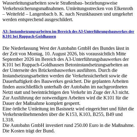
Wasserleitungsarbeiten sowie Straßenbau- beziehungsweise
Verkehrssicherungsmaßnahmen. Umleitungsstrecken von Elkenroth
– Weitefeld – Langenbach b. K. nach Neunkhausen und umgekehrt
werden entsprechend ausgeschildert.
A3: Instandsetzungsarbeiten im Bereich des A3-Unterführungsbauwerkes der
K101 bei Ruppach-Goldhausen
Die Niederlassung West der Autobahn GmbH des Bundes lässt in
der Zeit von Montag, 10. August 2026, bis voraussichtlich Mitte
September 2026 im Bereich des A3-Unterführungsbauwerkes der
K101 bei Ruppach-Goldhausen Betoninstandsetzungsarbeiten an
der Unterseite des Brückenbauwerkes ausführen. Durch die
Instandsetzungsarbeiten werden die Verkehrssicherheit sowie die
Dauerhaftigkeit des Bauwerkes gesichert. Die geplanten Arbeiten
finden ausschließlich unterhalb der Autobahn im nachgeordneten
Netzt statt und beeinträchtigen den Verkehr im Zuge der A3 nicht.
Zur Ausführung der notwendigen Arbeiten wird die K101 für die
Dauer der Maßnahme komplett gesperrt.
Eine örtliche Umleitung im Basisnetz wird eingerichtet und führt die
Verkehrsteilnehmenden über die K153, K103, B255, B49 und
L318.
Die Autobahn GmbH investiert rund 250.00 Euro in die Maßnahme.
Die Kosten trägt der Bund.