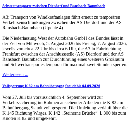
Schwertransporte zwischen Dierdorf und Ransbach-Baumbach
A3: Transport von Windkraftanlagen führt erneut zu temporären
Verkehrseinschränkungen zwischen der AS Dierdorf und der AS
Ransbach-Baumbach (Update 4)
Die Niederlassung West der Autobahn GmbH des Bundes lässt in
der Zeit von Mittwoch, 5. August 2026 bis Freitag, 7. August 2026,
jeweils von circa 22 Uhr bis circa 6 Uhr, die A3 in Fahrtrichtung
Frankfurt zwischen der Anschlussstelle (AS) Dierdorf und der AS
Ransbach-Baumbach zur Durchführung eines weiteren Großraum-
und Schwertransportes temporär für maximal zwei Stunden sperren.
Weiterlesen ...
Vollsperrung K 82 am Bahnübergang Staudt bis 04.09.2026
Vom 27. Juli bis voraussichtlich 4. September wird zur
Verkehrssicherung im Rahmen anstehender Arbeiten die K 82 am
Bahnübergang Staudt voll gesperrt. Die Umleitung verläuft über die
K 145 Richtung Wirges, K 142 „Steinerne Brücke“, L 300 bis zum
Knoten K 82 und umgekehrt.