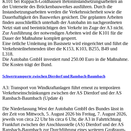
K101 bei Ruppach-Goldhausen Betoninstandsetzungsarbeiten an
der Unterseite des Brückenbauwerkes ausführen. Durch die
Instandsetzungsarbeiten werden die Verkehrssicherheit sowie die
Dauerhaftigkeit des Bauwerkes gesichert. Die geplanten Arbeiten
finden ausschließlich unterhalb der Autobahn im nachgeordneten
Netzt statt und beeinträchtigen den Verkehr im Zuge der A3 nicht.
Zur Ausführung der notwendigen Arbeiten wird die K101 für die
Dauer der Maßnahme komplett gesperrt.
Eine örtliche Umleitung im Basisnetz wird eingerichtet und führt die
Verkehrsteilnehmenden über die K153, K103, B255, B49 und
L318.
Die Autobahn GmbH investiert rund 250.00 Euro in die Maßnahme.
Die Kosten trägt der Bund.
Schwertransporte zwischen Dierdorf und Ransbach-Baumbach
A3: Transport von Windkraftanlagen führt erneut zu temporären
Verkehrseinschränkungen zwischen der AS Dierdorf und der AS
Ransbach-Baumbach (Update 4)
Die Niederlassung West der Autobahn GmbH des Bundes lässt in
der Zeit von Mittwoch, 5. August 2026 bis Freitag, 7. August 2026,
jeweils von circa 22 Uhr bis circa 6 Uhr, die A3 in Fahrtrichtung
Frankfurt zwischen der Anschlussstelle (AS) Dierdorf und der AS
Ransbach-Baumbach zur Durchführung eines weiteren Großraum-