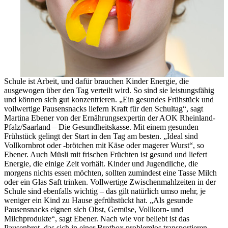
Schule ist Arbeit, und dafür brauchen Kinder Energie, die
ausgewogen über den Tag verteilt wird. So sind sie leistungsfähig
und können sich gut konzentrieren. „Ein gesundes Frühstück und
vollwertige Pausensnacks liefern Kraft für den Schultag“, sagt
Martina Ebener von der Ernährungsexpertin der AOK Rheinland-
Pfalz/Saarland – Die Gesundheitskasse. Mit einem gesunden
Frühstück gelingt der Start in den Tag am besten. „Ideal sind
Vollkornbrot oder -brötchen mit Käse oder magerer Wurst“, so
Ebener. Auch Müsli mit frischen Früchten ist gesund und liefert
Energie, die einige Zeit vorhält. Kinder und Jugendliche, die
morgens nichts essen möchten, sollten zumindest eine Tasse Milch
oder ein Glas Saft trinken. Vollwertige Zwischenmahlzeiten in der
Schule sind ebenfalls wichtig – das gilt natürlich umso mehr, je
weniger ein Kind zu Hause gefrühstückt hat. „Als gesunde
Pausensnacks eignen sich Obst, Gemüse, Vollkorn- und
Milchprodukte“, sagt Ebener. Nach wie vor beliebt ist das
Pausenbrot, das sich in einer Brotbox problemlos transportieren