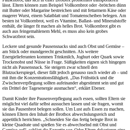
lässt. Eltern können zum Beispiel Vollkornbrot oder -brötchen dünn
mit Butter oder Margarine bestreichen und mit fettarmem Käse oder
magerer Wurst, einem Salatblatt und Tomatenscheiben belegen. Am
besten ist Vollkornbrot, weil es Vitamine, Ballast- und Mineralstoffe
enthält, die länger fit machen als helles Brot. Vollkornbrot gibt es
auch aus feingemahlenem Mehl, es muss also kein grobes
Schwarzbrot sein.
Leckere und gesunde Pausensnacks sind auch Obst und Gemüse –
am Stück oder mundgerecht geschnitten. Als weitere
Energielieferanten kommen Trinkmilch, Joghurt oder Quark sowie
Trockenobst und Nüsse in Frage. Süßigkeiten eignen sich hingegen
nicht als Pausensnack. Sie steigern zwar schnell den
Blutzuckerspiegel, dieser fällt jedoch genauso rasch wieder ab – und
mit ihm die Konzentrationsfähigkeit. „Das Frühstück und die
Zwischenverpflegung sollten aufeinander abgestimmt sein und gut
ein Drittel der Tagesenergie ausmachen“, erklärt Ebener.
Damit Kinder ihre Pausenverpflegung auch essen, sollten Eltern sie
möglichst viel dafür selbst aussuchen lassen und sie fragen, womit
sie das Pausenbrot belegen sollen. Um Lust aufs Essen zu machen,
können Eltern den Inhalt der Brotbox abwechslungsreich und
appetitlich herrichten. „Schneiden Sie das fertig belegte Brot in
kleine Quadrate und spießen Sie es abwechselnd mit Obst und
Gemüse auf“, schlägt die Expertin vor. Oder Eltern dekorieren eine