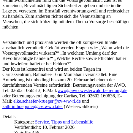
Verantwortlichkeiten rund um die Vorsorgevollmacht. Ziel ist es
zum einen, Bevollmächtigten Sicherheit zu geben und sie in die
Lage zu versetzen, im Ernstfall verantwortungsvoll und rechtssicher
zu handeln. Zum anderen richtet sich die Veranstaltung an
Menschen, die sich frühzeitig mit dem Thema Vorsorge beschäftigen
möchten.
Verständlich und praxisnah werden die oft komplexen Inhalte
anschaulich vermittelt. Geklärt werden Fragen wie: „Wann wird die
Vorsorgevollmacht wirksam?“ „In welchem Umfang darf der
Bevollmächtigte handeln?“ „Welche Rechte sowie Pflichten hat er
und inwiefern haftet er bei Fehlern?“.
Der Kurs ist kostenfrei und wird an beiden Tagen im
Caritaszentrum, Bahnallee 16 in Montabaur veranstaltet. Eine
Anmeldung ist unbedingt bis zum 20. Februar bei einem der
durchführenden Vereine erforderlich: Betreuungsverein der AWO,
Tel. 02602 1066513, E-Mail:
awo@awo-westerwald-betreuung.de
oder Betreuungsvereinigung der Caritas, Tel. 02602 160636, E-
Mail:
elke.schaefer-krueger@cv-ww-rl.de
und
kathrin.hoeppner@cv-ww-rl.de
.
(Westerwaldkreis)
Details
Kategorie:
Service, Tipps und Lebenshilfe
Veröffentlicht: 10. Februar 2026
Zugriffe: 456