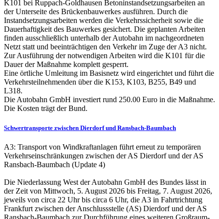
K101 bei Ruppach-Goldhausen Betoninstandsetzungsarbeiten an
der Unterseite des Brückenbauwerkes ausführen. Durch die
Instandsetzungsarbeiten werden die Verkehrssicherheit sowie die
Dauerhaftigkeit des Bauwerkes gesichert. Die geplanten Arbeiten
finden ausschließlich unterhalb der Autobahn im nachgeordneten
Netzt statt und beeinträchtigen den Verkehr im Zuge der A3 nicht.
Zur Ausführung der notwendigen Arbeiten wird die K101 für die
Dauer der Maßnahme komplett gesperrt.
Eine örtliche Umleitung im Basisnetz wird eingerichtet und führt die
Verkehrsteilnehmenden über die K153, K103, B255, B49 und
L318.
Die Autobahn GmbH investiert rund 250.00 Euro in die Maßnahme.
Die Kosten trägt der Bund.
Schwertransporte zwischen Dierdorf und Ransbach-Baumbach
A3: Transport von Windkraftanlagen führt erneut zu temporären
Verkehrseinschränkungen zwischen der AS Dierdorf und der AS
Ransbach-Baumbach (Update 4)
Die Niederlassung West der Autobahn GmbH des Bundes lässt in
der Zeit von Mittwoch, 5. August 2026 bis Freitag, 7. August 2026,
jeweils von circa 22 Uhr bis circa 6 Uhr, die A3 in Fahrtrichtung
Frankfurt zwischen der Anschlussstelle (AS) Dierdorf und der AS
Ransbach-Baumbach zur Durchführung eines weiteren Großraum-