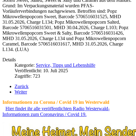
Sorten Sweet, Salted, Sweet & Salty und Caramel aus dem Handel.
Grund: Im Verpackungsmaterial wurden PFAS-
Vorläuferverbindungen nachgewiesen. Betroffen sind: Popz
Mikrowellenpopcorn Sweet, Barcode 5706516031525, MHD
31.05.2026, Charge L134; Popz Mikrowellenpopcorn Salted,
Barcode 5706516031501, MHD 30.04.2026, Charge L103; Popz
Mikrowellenpopcorn Sweet & Salty, Barcode 5706516031426,
MHD 31.05.2026, Charge L134 und Popz Mikrowellenpopcorn
Caramel, Barcode 5706516031617, MHD 31.05.2026, Charge
L134. (LUA)
Details
Kategorie:
Service, Tipps und Lebenshilfe
Veröffentlicht: 10. Juli 2025
Zugriffe: 723
Zurück
Weiter
Informationen zu Corona / Covid 19 im Westerwald
Hier findet ihr alle veröffentlichten Radio Westerwald-
Informationen zum Coronavirus / Covid 19.