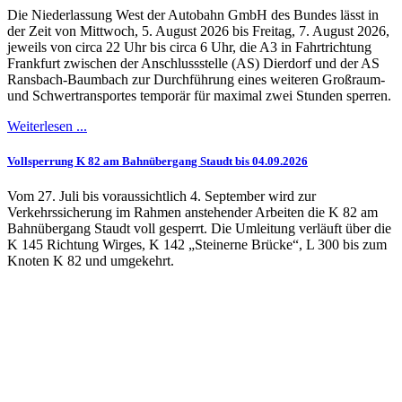
Die Niederlassung West der Autobahn GmbH des Bundes lässt in
der Zeit von Mittwoch, 5. August 2026 bis Freitag, 7. August 2026,
jeweils von circa 22 Uhr bis circa 6 Uhr, die A3 in Fahrtrichtung
Frankfurt zwischen der Anschlussstelle (AS) Dierdorf und der AS
Ransbach-Baumbach zur Durchführung eines weiteren Großraum-
und Schwertransportes temporär für maximal zwei Stunden sperren.
Weiterlesen ...
Vollsperrung K 82 am Bahnübergang Staudt bis 04.09.2026
Vom 27. Juli bis voraussichtlich 4. September wird zur
Verkehrssicherung im Rahmen anstehender Arbeiten die K 82 am
Bahnübergang Staudt voll gesperrt. Die Umleitung verläuft über die
K 145 Richtung Wirges, K 142 „Steinerne Brücke“, L 300 bis zum
Knoten K 82 und umgekehrt.