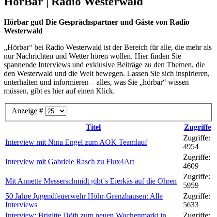
HörBar | Radio Westerwald
Hörbar gut! Die Gesprächspartner und Gäste von Radio
Westerwald
„Hörbar“ bei Radio Westerwald ist der Bereich für alle, die mehr als
nur Nachrichten und Wetter hören wollen. Hier finden Sie
spannende Interviews und exklusive Beiträge zu den Themen, die
den Westerwald und die Welt bewegen. Lassen Sie sich inspirieren,
unterhalten und informieren – alles, was Sie „hörbar“ wissen
müssen, gibt es hier auf einen Klick.
Anzeige #
Titel
Zugriffe
Zugriffe:
Interview mit Nina Engel zum AOK Teamlauf
4954
Zugriffe:
Interview mit Gabriele Rasch zu Flux4Art
4609
Zugriffe:
Mit Annette Messerschmidt gibt´s Eierkäs auf die Ohren
5959
50 Jahre Jugendfeuerwehr Höhr-Grenzhausen: Alle
Zugriffe:
Interviews
5633
Interview: Brigitte Döth zum neuen Wochenmarkt in
Zugriffe: