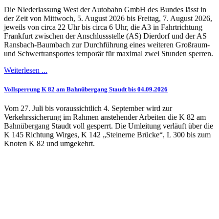
Die Niederlassung West der Autobahn GmbH des Bundes lässt in
der Zeit von Mittwoch, 5. August 2026 bis Freitag, 7. August 2026,
jeweils von circa 22 Uhr bis circa 6 Uhr, die A3 in Fahrtrichtung
Frankfurt zwischen der Anschlussstelle (AS) Dierdorf und der AS
Ransbach-Baumbach zur Durchführung eines weiteren Großraum-
und Schwertransportes temporär für maximal zwei Stunden sperren.
Weiterlesen ...
Vollsperrung K 82 am Bahnübergang Staudt bis 04.09.2026
Vom 27. Juli bis voraussichtlich 4. September wird zur
Verkehrssicherung im Rahmen anstehender Arbeiten die K 82 am
Bahnübergang Staudt voll gesperrt. Die Umleitung verläuft über die
K 145 Richtung Wirges, K 142 „Steinerne Brücke“, L 300 bis zum
Knoten K 82 und umgekehrt.