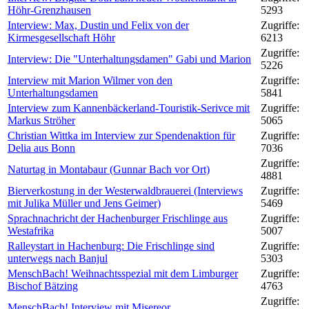
Höhr-Grenzhausen
5293
Interview: Max, Dustin und Felix von der
Zugriffe:
Kirmesgesellschaft Höhr
6213
Zugriffe:
Interview: Die "Unterhaltungsdamen" Gabi und Marion
5226
Interview mit Marion Wilmer von den
Zugriffe:
Unterhaltungsdamen
5841
Interview zum Kannenbäckerland-Touristik-Serivce mit
Zugriffe:
Markus Ströher
5065
Christian Wittka im Interview zur Spendenaktion für
Zugriffe:
Delia aus Bonn
7036
Zugriffe:
Naturtag in Montabaur (Gunnar Bach vor Ort)
4881
Bierverkostung in der Westerwaldbrauerei (Interviews
Zugriffe:
mit Julika Müller und Jens Geimer)
5469
Sprachnachricht der Hachenburger Frischlinge aus
Zugriffe:
Westafrika
5007
Ralleystart in Hachenburg: Die Frischlinge sind
Zugriffe:
unterwegs nach Banjul
5303
MenschBach! Weihnachtsspezial mit dem Limburger
Zugriffe:
Bischof Bätzing
4763
Zugriffe:
MenschBach! Interview mit Misereor