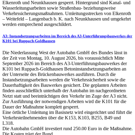
Elkenroth und Neunkhausen gesperrt. Hintergrund sind Kanal- und
Wasserleitungsarbeiten sowie Straßenbau- beziehungsweise
Verkehrssicherungsmaßnahmen. Umleitungsstrecken von Elkenroth
– Weitefeld – Langenbach b. K. nach Neunkhausen und umgekehrt
werden entsprechend ausgeschildert.
A3: Instandsetzungsarbeiten im Bereich des A3-Unterführungsbauwerkes der
K101 bei Ruppach-Goldhausen
Die Niederlassung West der Autobahn GmbH des Bundes lässt in
der Zeit von Montag, 10. August 2026, bis voraussichtlich Mitte
September 2026 im Bereich des A3-Unterführungsbauwerkes der
K101 bei Ruppach-Goldhausen Betoninstandsetzungsarbeiten an
der Unterseite des Brückenbauwerkes ausführen. Durch die
Instandsetzungsarbeiten werden die Verkehrssicherheit sowie die
Dauerhaftigkeit des Bauwerkes gesichert. Die geplanten Arbeiten
finden ausschließlich unterhalb der Autobahn im nachgeordneten
Netzt statt und beeinträchtigen den Verkehr im Zuge der A3 nicht.
Zur Ausführung der notwendigen Arbeiten wird die K101 für die
Dauer der Maßnahme komplett gesperrt.
Eine örtliche Umleitung im Basisnetz wird eingerichtet und führt die
Verkehrsteilnehmenden über die K153, K103, B255, B49 und
L318.
Die Autobahn GmbH investiert rund 250.00 Euro in die Maßnahme.
Die Kosten trägt der Bund.