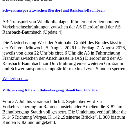
Schwertransporte zwischen Dierdorf und Ransbach-Baumbach
A3: Transport von Windkraftanlagen führt erneut zu temporären
Verkehrseinschränkungen zwischen der AS Dierdorf und der AS
Ransbach-Baumbach (Update 4)
Die Niederlassung West der Autobahn GmbH des Bundes lässt in
der Zeit von Mittwoch, 5. August 2026 bis Freitag, 7. August 2026,
jeweils von circa 22 Uhr bis circa 6 Uhr, die A3 in Fahrtrichtung
Frankfurt zwischen der Anschlussstelle (AS) Dierdorf und der AS
Ransbach-Baumbach zur Durchführung eines weiteren Großraum-
und Schwertransportes temporär für maximal zwei Stunden sperren.
Weiterlesen ...
Vollsperrung K 82 am Bahnübergang Staudt bis 04.09.2026
Vom 27. Juli bis voraussichtlich 4. September wird zur
Verkehrssicherung im Rahmen anstehender Arbeiten die K 82 am
Bahnübergang Staudt voll gesperrt. Die Umleitung verläuft über die
K 145 Richtung Wirges, K 142 „Steinerne Brücke“, L 300 bis zum
Knoten K 82 und umgekehrt.