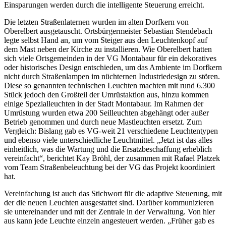
Einsparungen werden durch die intelligente Steuerung erreicht.
Die letzten Straßenlaternen wurden im alten Dorfkern von
Oberelbert ausgetauscht. Ortsbürgermeister Sebastian Stendebach
legte selbst Hand an, um vom Steiger aus den Leuchtenkopf auf
dem Mast neben der Kirche zu installieren. Wie Oberelbert hatten
sich viele Ortsgemeinden in der VG Montabaur für ein dekoratives
oder historisches Design entschieden, um das Ambiente im Dorfkern
nicht durch Straßenlampen im nüchternen Industriedesign zu stören.
Diese so genannten technischen Leuchten machten mit rund 6.300
Stück jedoch den Großteil der Umrüstaktion aus, hinzu kommen
einige Spezialleuchten in der Stadt Montabaur. Im Rahmen der
Umrüstung wurden etwa 200 Seilleuchten abgehängt oder außer
Betrieb genommen und durch neue Mastleuchten ersetzt. Zum
Vergleich: Bislang gab es VG-weit 21 verschiedene Leuchtentypen
und ebenso viele unterschiedliche Leuchtmittel. „Jetzt ist das alles
einheitlich, was die Wartung und die Ersatzbeschaffung erheblich
vereinfacht“, berichtet Kay Bröhl, der zusammen mit Rafael Platzek
vom Team Straßenbeleuchtung bei der VG das Projekt koordiniert
hat.
Vereinfachung ist auch das Stichwort für die adaptive Steuerung, mit
der die neuen Leuchten ausgestattet sind. Darüber kommunizieren
sie untereinander und mit der Zentrale in der Verwaltung. Von hier
aus kann jede Leuchte einzeln angesteuert werden. „Früher gab es