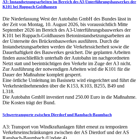
A3: Instandsetzungsarbeiten im Bereich des A3-Unterführungsbauwerkes der
K101 bei Ruppach-Goldhausen
Die Niederlassung West der Autobahn GmbH des Bundes lässt in
der Zeit von Montag, 10. August 2026, bis voraussichtlich Mitte
September 2026 im Bereich des A3-Unterführungsbauwerkes der
K101 bei Ruppach-Goldhausen Betoninstandsetzungsarbeiten an
der Unterseite des Brückenbauwerkes ausführen. Durch die
Instandsetzungsarbeiten werden die Verkehrssicherheit sowie die
Dauerhaftigkeit des Bauwerkes gesichert. Die geplanten Arbeiten
finden ausschließlich unterhalb der Autobahn im nachgeordneten
Netzt statt und beeinträchtigen den Verkehr im Zuge der A3 nicht.
Zur Ausführung der notwendigen Arbeiten wird die K101 für die
Dauer der Maßnahme komplett gesperrt.
Eine örtliche Umleitung im Basisnetz wird eingerichtet und führt die
Verkehrsteilnehmenden über die K153, K103, B255, B49 und
L318.
Die Autobahn GmbH investiert rund 250.00 Euro in die Maßnahme.
Die Kosten trägt der Bund.
Schwertransporte zwischen Dierdorf und Ransbach-Baumbach
A3: Transport von Windkraftanlagen führt erneut zu temporären
Verkehrseinschränkungen zwischen der AS Dierdorf und der AS
Ransbach-Baumbach (Update 4)