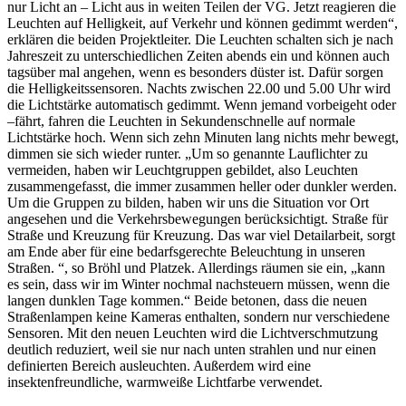
nur Licht an – Licht aus in weiten Teilen der VG. Jetzt reagieren die
Leuchten auf Helligkeit, auf Verkehr und können gedimmt werden“,
erklären die beiden Projektleiter. Die Leuchten schalten sich je nach
Jahreszeit zu unterschiedlichen Zeiten abends ein und können auch
tagsüber mal angehen, wenn es besonders düster ist. Dafür sorgen
die Helligkeitssensoren. Nachts zwischen 22.00 und 5.00 Uhr wird
die Lichtstärke automatisch gedimmt. Wenn jemand vorbeigeht oder
–fährt, fahren die Leuchten in Sekundenschnelle auf normale
Lichtstärke hoch. Wenn sich zehn Minuten lang nichts mehr bewegt,
dimmen sie sich wieder runter. „Um so genannte Lauflichter zu
vermeiden, haben wir Leuchtgruppen gebildet, also Leuchten
zusammengefasst, die immer zusammen heller oder dunkler werden.
Um die Gruppen zu bilden, haben wir uns die Situation vor Ort
angesehen und die Verkehrsbewegungen berücksichtigt. Straße für
Straße und Kreuzung für Kreuzung. Das war viel Detailarbeit, sorgt
am Ende aber für eine bedarfsgerechte Beleuchtung in unseren
Straßen. “, so Bröhl und Platzek. Allerdings räumen sie ein, „kann
es sein, dass wir im Winter nochmal nachsteuern müssen, wenn die
langen dunklen Tage kommen.“ Beide betonen, dass die neuen
Straßenlampen keine Kameras enthalten, sondern nur verschiedene
Sensoren. Mit den neuen Leuchten wird die Lichtverschmutzung
deutlich reduziert, weil sie nur nach unten strahlen und nur einen
definierten Bereich ausleuchten. Außerdem wird eine
insektenfreundliche, warmweiße Lichtfarbe verwendet.