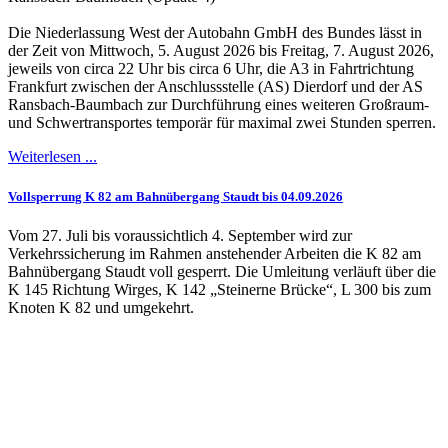
Die Niederlassung West der Autobahn GmbH des Bundes lässt in
der Zeit von Mittwoch, 5. August 2026 bis Freitag, 7. August 2026,
jeweils von circa 22 Uhr bis circa 6 Uhr, die A3 in Fahrtrichtung
Frankfurt zwischen der Anschlussstelle (AS) Dierdorf und der AS
Ransbach-Baumbach zur Durchführung eines weiteren Großraum-
und Schwertransportes temporär für maximal zwei Stunden sperren.
Weiterlesen ...
Vollsperrung K 82 am Bahnübergang Staudt bis 04.09.2026
Vom 27. Juli bis voraussichtlich 4. September wird zur
Verkehrssicherung im Rahmen anstehender Arbeiten die K 82 am
Bahnübergang Staudt voll gesperrt. Die Umleitung verläuft über die
K 145 Richtung Wirges, K 142 „Steinerne Brücke“, L 300 bis zum
Knoten K 82 und umgekehrt.