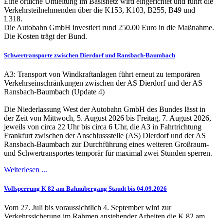
Eine örtliche Umleitung im Basisnetz wird eingerichtet und führt die
Verkehrsteilnehmenden über die K153, K103, B255, B49 und
L318.
Die Autobahn GmbH investiert rund 250.00 Euro in die Maßnahme.
Die Kosten trägt der Bund.
Schwertransporte zwischen Dierdorf und Ransbach-Baumbach
A3: Transport von Windkraftanlagen führt erneut zu temporären
Verkehrseinschränkungen zwischen der AS Dierdorf und der AS
Ransbach-Baumbach (Update 4)
Die Niederlassung West der Autobahn GmbH des Bundes lässt in
der Zeit von Mittwoch, 5. August 2026 bis Freitag, 7. August 2026,
jeweils von circa 22 Uhr bis circa 6 Uhr, die A3 in Fahrtrichtung
Frankfurt zwischen der Anschlussstelle (AS) Dierdorf und der AS
Ransbach-Baumbach zur Durchführung eines weiteren Großraum-
und Schwertransportes temporär für maximal zwei Stunden sperren.
Weiterlesen ...
Vollsperrung K 82 am Bahnübergang Staudt bis 04.09.2026
Vom 27. Juli bis voraussichtlich 4. September wird zur
Verkehrssicherung im Rahmen anstehender Arbeiten die K 82 am